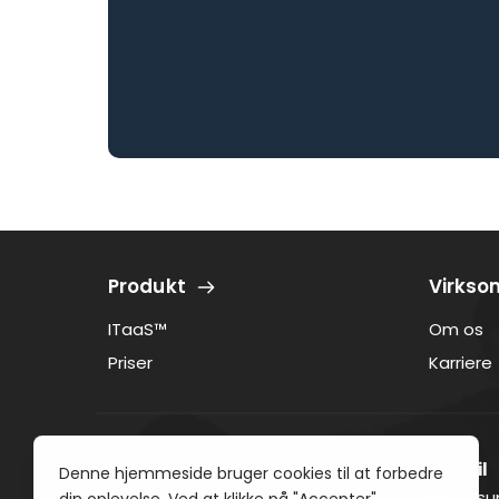
Produkt
Virks
ITaaS™
Om os
Priser
Karriere
Telefon
E-mail﻿
﻿+45 7025 3515
info@su