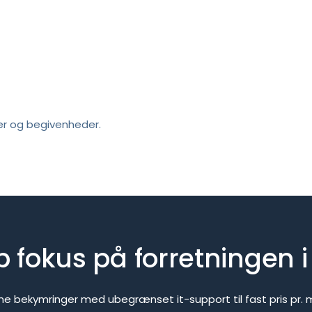
er og begivenheder.
 fokus på forretningen 
dine bekymringer med ubegrænset 
it-support til fast pris pr