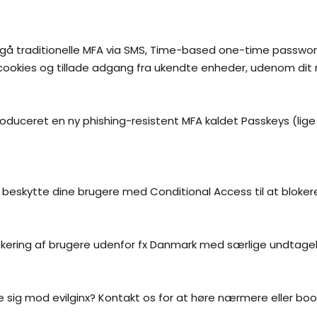
gå traditionelle MFA via SMS, Time-based one-time password 
 cookies og tillade adgang fra ukendte enheder, udenom dit 
troduceret en ny phishing-resistent MFA kaldet Passkeys (lige
 at beskytte dine brugere med Conditional Access til at bloker
kering af brugere udenfor fx Danmark med særlige undtagels
sig mod evilginx? Kontakt os for at høre nærmere eller book 