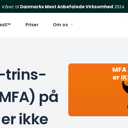
Kåret til 
Danmarks Mest Anbefalede Virksomhed
 2024
aaS™
Priser
Om os
-trins-
MFA) på 
er ikke 