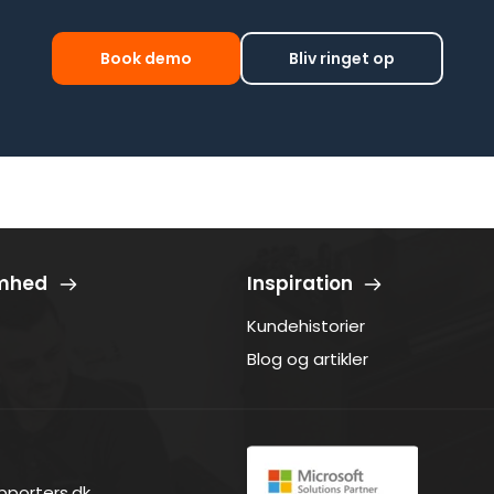
Book demo
Bliv ringet op
omhed
Inspiration
Kundehistorier
Blog og artikler
pporters.dk