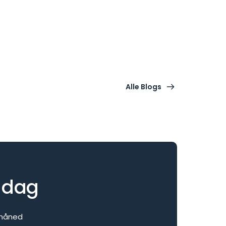
Alle Blogs
i dag
. måned