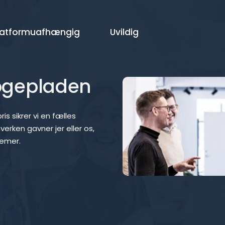
latformuafhængig
Uvildig
ogepladen
s sikrer vi en fælles 
hverken gavner jer eller os,
lemer.