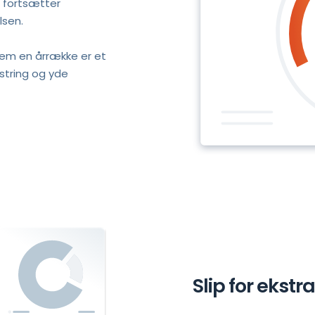
 fortsætter 
lsen.
em en årrække er et 
tring og yde 
Slip for ekst