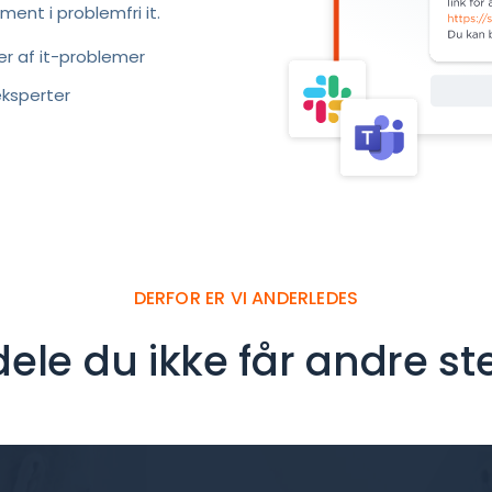
ament i problemfri it.
per af it-problemer
eksperter
DERFOR ER VI ANDERLEDES
dele du ikke får andre st