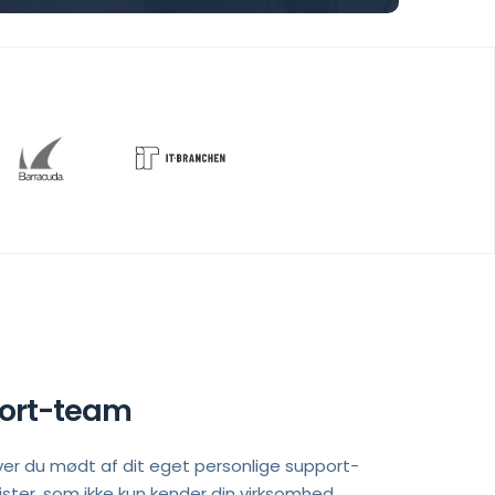
port-team
iver du mødt af dit eget personlige support-
ster, som ikke kun kender din virksomhed, 