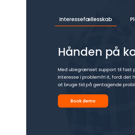
Interessefællesskab
P
Hånden på k
Med ubegrænset support til fast pri
interesse i problemfri it, fordi det 
at bruge tid på gentagende prob
Book demo