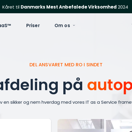
Kåret til 
Danmarks Mest Anbefalede Virksomhed
 2024
aaS™
Priser
Om os
DEL ANSVARET MED RO I SINDET
afdeling på 
autop
v en sikker og nem hverdag med vores IT as a Service frame