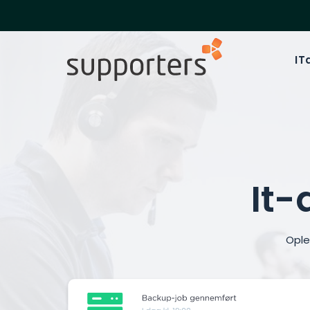
IT
It-
Ople