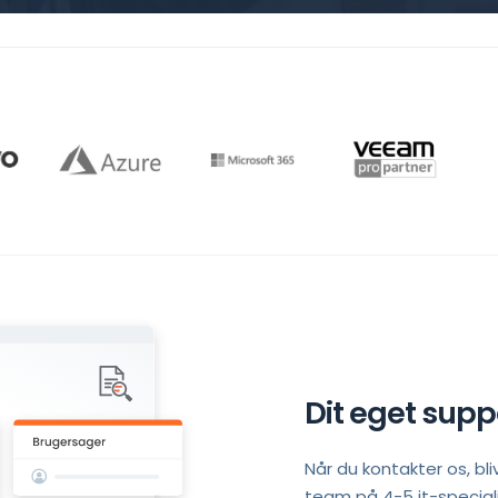
Dit eget sup
Når du kontakter os, bl
team på 4-5 it-speciali