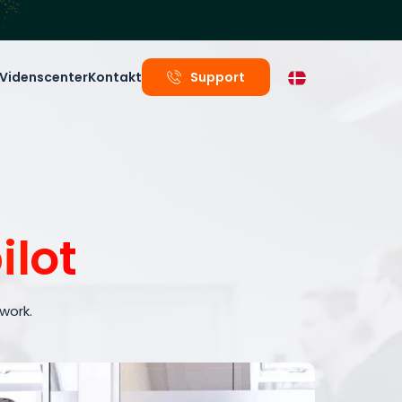
Videnscenter
Kontakt
Support
ilot
work.