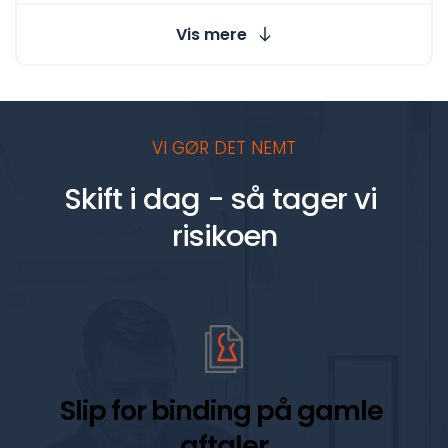
Vis mere
VI GØR DET NEMT
Skift i dag - så tager vi 
risikoen
Slip for binding på gamle 
aftaler