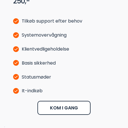
250,-
Tilkøb support efter behov
Systemovervågning
Klientvedligeholdelse
Basis sikkerhed
Statusmøder
It-indkøb
KOM I GANG