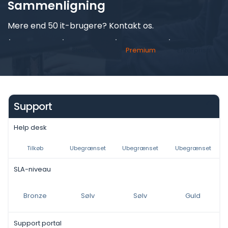
Sammenligning
Mere end 50 it-brugere? Kontakt os.
Basic
Standard
Premium
Enterprise
Support
Help desk
Tilkøb
Ubegrænset
Ubegrænset
Ubegrænset
SLA-niveau
Bronze
Sølv
Sølv
Guld
Support portal