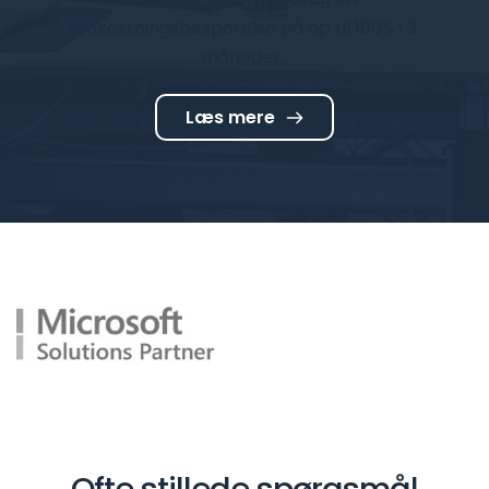
omkostningsbesparelse på op til 100% i 3 
måneder. 
Læs mere
Ofte stillede spørgsmål