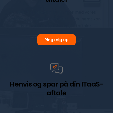
Undgå dobbeltomkostninger med vores 
bindingstilskud (op til 3 mdr.), så du nemt kan 
komme ud af gamle supportaftaler
.
Ring mig op
Henvis og spar på din ITaaS-
aftale
Kender du en virksomhed, der kunne bruge os? 
Henvis dem, og modtag en 