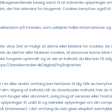
tilbagevendende besøg samt til at indsamle oplysninger om b
t, der har relevans for brugerne. Cookies benyttes også til 
eklaration på forsiden, som uddyber hvilke informationer og 
. virus. Det er muligt at slette eller blokere for cookies. Se v
s du sletter eller blokerer cookies, vil annoncer kunne bliv
kke fungerer optimalt og at der er indhold, du ikke kan få adg
ttps://danskemedier.dk/digital/frq3rdparties
r i et eller andet omfang kan henføres til dig. Når du benytt
alm. tilgang af indhold, når du downloader indhold, hvis du ti
som bruger eller abonnent, øvrig brug af services eller foretag
plysninger: Et unikt ID og tekniske oplysninger om din comput
 på (interesser). I det omfang du selv giver eksplicit samtykke