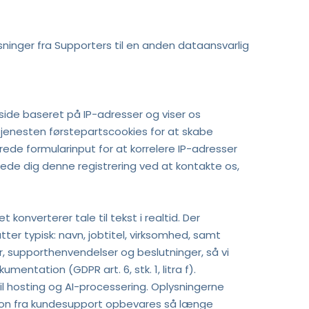
sninger fra Supporters til en anden dataansvarlig 
e baseret på IP-adresser og viser os 
jenesten førstepartscookies for at skabe 
 formularinput for at korrelere IP-adresser 
ede dig denne registrering ved at kontakte os, 
onverterer tale til tekst i realtid. Der 
 typisk: navn, jobtitel, virksomhed, samt 
, supporthenvendelser og beslutninger, så vi 
ntation (GDPR art. 6, stk. 1, litra f). 
 hosting og AI-processering. Oplysningerne 
tion fra kundesupport opbevares så længe 