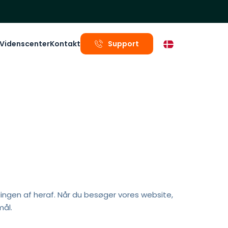
Videnscenter
Kontakt
Support
ngen af heraf. Når du besøger vores website, 
mål.