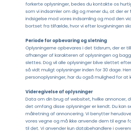
forkerte oplysninger, bedes du kontakte os hurtigst
som vi indsamler om dig og mener du, at der er fejl
indsigelse mod vores indsamling og mod den vider
bortset fra tilfælde, hvor vi efter lovgivningen 
Periode for opbevaring og sletning
Oplysningerne opbevares i det tidsrum, der er til
afhænger af karakteren af oplysningen og baggru
slettes. Dog vil alle oplysninger blive slettet eft
så vidt muligt oplysninger inden for 30 dage. Hen
personoplysninger, har du også mulighed for at 
Videregivelse af oplysninger
Data om din brug af websitet, hvilke annoncer, du
det omfang disse oplysninger er kendt. Du kan se
målretning af annoncering. Vi benytter herudove
vores vegne og må ikke anvende dem til egne form
til det. Vi anvender kun databehandlere i ove