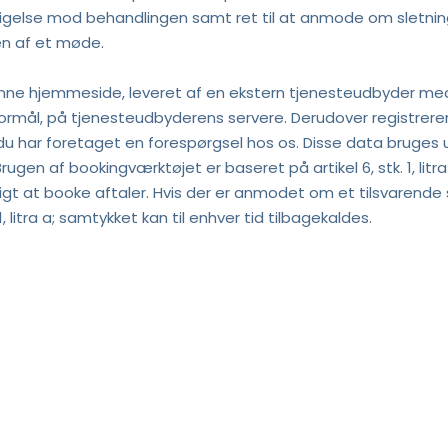
dsigelse mod behandlingen samt ret til at anmode om sletning 
en af et møde.
nne hjemmeside, leveret af en ekstern tjenesteudbyder med se
ormål, på tjenesteudbyderens servere. Derudover registrerer 
u har foretaget en forespørgsel hos os. Disse data bruges ud
ugen af bookingværktøjet er baseret på artikel 6, stk. 1, litr
igt at booke aftaler. Hvis der er anmodet om et tilsvarend
tk. 1, litra a; samtykket kan til enhver tid tilbagekaldes.