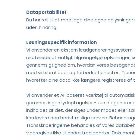
Dataportabilitet
Du har ret til at modtage dine egne oplysninger i
uden hindring.
Løsningsspecifik information 
Vi anvender en ekstern leadgenereringssystem,
relaterede offentligt tilgængelige oplysninger,
gennemsigtighed om, hvordan vores besøgende b
med virksomheder og forbedre tjenesten. Tjeneste
hvorefter dine data ikke længere registreres af 
Vi anvender et AI-baseret værktøj til automatisk 
gemmes ingen lydoptagelser - kun de genererede 
indholdet af det, der siges under mødet eller sa
kan levere den bedst mulige service. Behandlingen 
Transskriberingerne behandles af vores databeha
videregives ikke til andre tredjeparter. Dokume