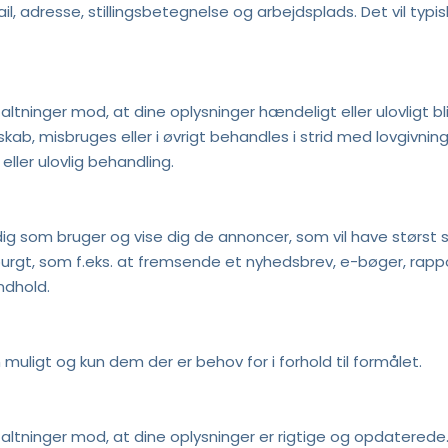
adresse, stillingsbetegnelse og arbejdsplads. Det vil typisk
ltninger mod, at dine oplysninger hændeligt eller ulovligt bliv
, misbruges eller i øvrigt behandles i strid med lovgivningen
ller ulovlig behandling. 
dig som bruger og vise dig de annoncer, som vil have størst 
urgt, som f.eks. at fremsende et nyhedsbrev, e-bøger, rappo
ndhold.
muligt og kun dem der er behov for i forhold til formålet.
altninger mod, at dine oplysninger er rigtige og opdaterede. S