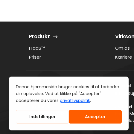
Produkt
Virks
ITaaS™
Om os
Priser
Karriere
Telefon
E-mail﻿
﻿+45 7025 3515
info@su
Sjælland
Jylland
Ledreborg Allé 118 E          
﻿Fuglsø M
4000 Roskilde
8970 Ha