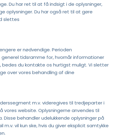
 Du har ret til at få indsigt i de oplysninger, 
ge oplysninger. Du har også ret til at gøre 
d slettes
e længere er nødvendige. Perioden
 generel tidsramme for, hvornår informationer 
r, bedes du kontakte os hurtigst muligt. Vi sletter 
age over vores behandling af dine 
derssegment m.v. videregives til tredjeparter i 
på vores website. Oplysningerne anvendes til 
a. Disse behandler udelukkende oplysninger på 
v. vil kun ske, hvis du giver eksplicit samtykke 
en.