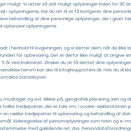
 muligt. Vi retter så vidt muligt oplysninger inden for 30 dage.
 i oplysningerne, har du ret til at få korrigeret dine personli
e behandling af dine personlige oplysninger, der i givet fal
skal opbevare oplysningerne.
ladt i henhold til lovgivningen, og vi sletter dem, når de ikk
nden for opbevaring. Det er derfor ikke muligt at angive en
er 5 år ved inaktivitet. Ønsker du at få slettet dine oplysninge
vendelse herom kan ske til info@supporters.dk. Hvis du vil kl
kontakte Datatilsynet.
 modtager og evt. klikker på, geografisk placering, køn og al
 hvilke tredjeparter, der er tale om, i cookie-deklarationen 
r en række tredjeparter til opbevaring og behandling af dat
ål. Videregivelse af personoplysninger som navn og e-mail m.
rensstemmelse med gældende ret, dvs. Persondataforordning