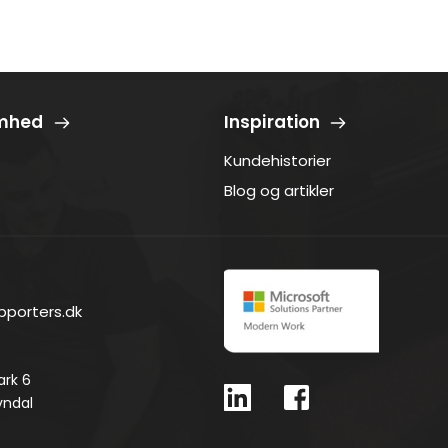
omhed
Inspiration
Kundehistorier
Blog og artikler
pporters.dk
ark 6
vndal