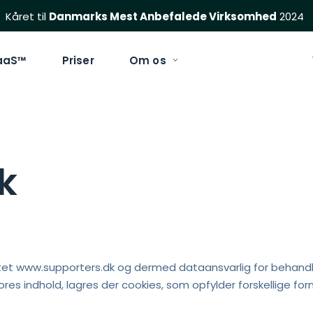
Kåret til 
Danmarks Mest Anbefalede Virksomhed
 2024
aaS™
Priser
Om os
ik
tet www.supporters.dk og dermed dataansvarlig for behandli
es indhold, lagres der cookies, som opfylder forskellige for