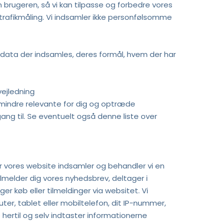
rugeren, så vi kan tilpasse og forbedre vores 
trafikmåling. Vi indsamler ikke personfølsomme 
data der indsamles, deres formål, hvem der har 
ejledning 
e mindre relevante for dig og optræde 
ang til. Se eventuelt også denne liste over 
er vores website indsamler og behandler vi en 
lmelder dig vores nyhedsbrev, deltager i 
er køb eller tilmeldinger via websitet. Vi 
er, tablet eller mobiltelefon, dit IP-nummer, 
 hertil og selv indtaster informationerne 