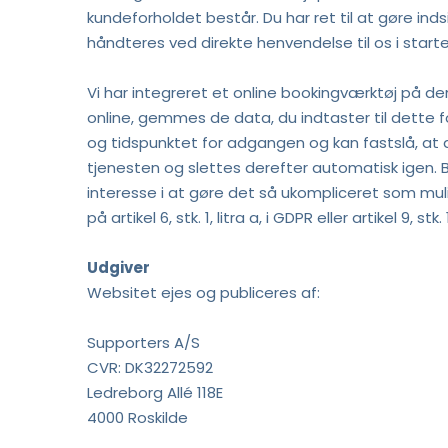
kundeforholdet består. Du har ret til at gøre in
håndteres ved direkte henvendelse til os i start
Vi har integreret et online bookingværktøj på de
online, gemmes de data, du indtaster til dette f
og tidspunktet for adgangen og kan fastslå, at d
tjenesten og slettes derefter automatisk igen. Br
interesse i at gøre det så ukompliceret som mul
på artikel 6, stk. 1, litra a, i GDPR eller artikel 9, s
Udgiver
Websitet ejes og publiceres af:
Supporters A/S
CVR: DK32272592
Ledreborg Allé 118E
4000 Roskilde