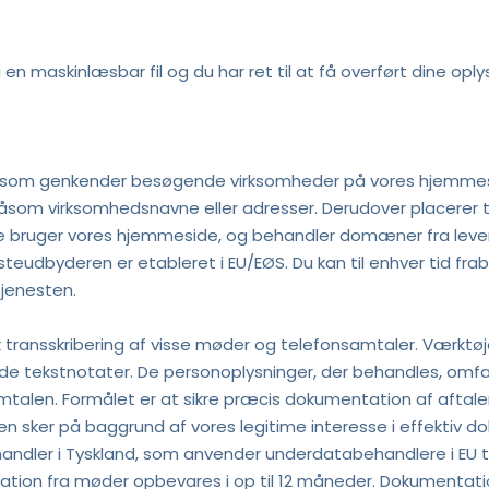
 en maskinlæsbar fil og du har ret til at få overført dine oply
 som genkender besøgende virksomheder på vores hjemmesid
 såsom virksomhedsnavne eller adresser. Derudover placerer t
ruger vores hjemmeside, og behandler domæner fra leverede
udbyderen er etableret i EU/EØS. Du kan til enhver tid frab
tjenesten.
transskribering af visse møder og telefonsamtaler. Værktøjet k
tekstnotater. De personoplysninger, der behandles, omfatter
mtalen. Formålet er at sikre præcis dokumentation af aftaler
sker på baggrund af vores legitime interesse i effektiv dokume
ndler i Tyskland, som anvender underdatabehandlere i EU til
ntation fra møder opbevares i op til 12 måneder. Dokumenta